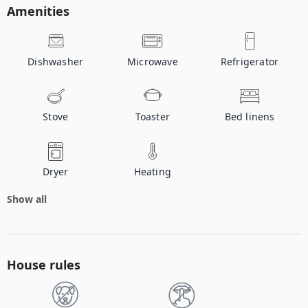
Amenities
Dishwasher
Microwave
Refrigerator
Stove
Toaster
Bed linens
Dryer
Heating
Show all
House rules