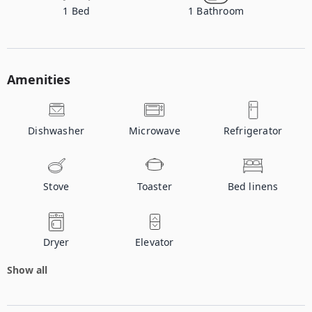
1
Bed
1
Bathroom
Amenities
Dishwasher
Microwave
Refrigerator
Stove
Toaster
Bed linens
Dryer
Elevator
Show all