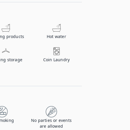
ing products
Hot water
ing storage
Coin Laundry
moking
No parties or events
are allowed